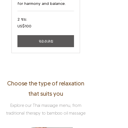
for harmony and balance.
2 ชม.
100
US$100
ดอลลาร์
สหรัฐ
จองเลย
Choose the type of relaxation
that suits you
Explore our Thai massage menu, from
traditional therapy to bamboo oil massage